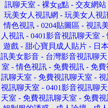
訊聊天室
-
裸女g點
-
交友網站
玩美女人視訊網
-
玩美女人視
情色視訊
-
0204貼圖區
-
視訊
人視訊
-
0401影音視訊聊天室
-
遊戲
-
甜心寶貝成人貼片
-
日本
訊美女影音
-
台灣影音視訊聊天
室
-
情色視訊
-
免費視訊
-
免費
訊聊天室
-
免費視訊聊天室
-
視
視訊聊天室
-
0401影音視訊聊
天室
-
免費視訊聊天室
-
免費視