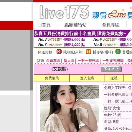
回首頁
點數補給站
會員專區
恭喜五月份消費排行前十名會員 獲得免費點數~
No.3
No.4
-贈點
8,000
點
-贈點
7,0
LV76835**
LV27620**
No.7
No.8
-贈點
4,000
點
-贈點
3,
LV65464**
LV76847**
頻道指數
限制級(火辣)
輔導級(曖昧)
普通級
頻道
台妹專區
│
新人區
│
一對一視訊區
│
一對多視訊區
│
免
(艾媛熙)
免費聊天
進入包廂
送禮
免費文字聊天: 
一對多視訊聊天: 每
一對一視訊聊天: 每
性別: 女性
年齡: 25 歲
血型: B型
身高: 160 公分(cm