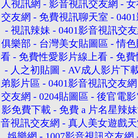
人視訊網
-
影音視訊交友網
-
女
交友網
-
免費視訊聊天室
-
04
-
視訊辣妹
-
0401影音視訊交
俱樂部
-
台灣美女貼圖區
-
情色
看
-
免費性愛影片線上看
-
免費
-
人之初貼圖
-
AV成人影片下
弟影片區
-
0401影音視訊交友網
交友網
-
0204貼圖區
-
後官電影
影免費下載
-
免費 a 片名星辣
音視訊交友網
-
真人美女遊戲天
娛樂網
-
1007影音視訊交友網