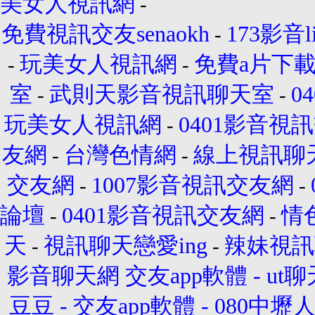
美女人視訊網
-
免費視訊交友senaokh
173影音l
-
玩美女人視訊網
免費a片下
-
-
室
武則天影音視訊聊天室
0
-
-
玩美女人視訊網
0401影音視
-
友網
台灣色情網
線上視訊聊
-
-
交友網
1007影音視訊交友網
-
-
論壇
0401影音視訊交友網
情
-
-
天
視訊聊天戀愛ing
辣妹視訊
-
-
影音聊天網
交友app軟體
-
ut
豆豆
-
交友app軟體
-
080中壢