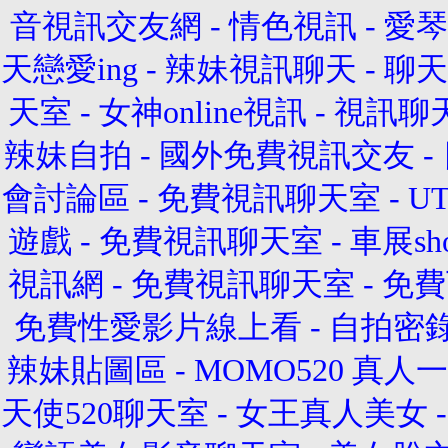
音視訊交友網
-
情色視訊
-
愛琴
天戀愛ing
-
辣妹視訊聊天
-
聊天
天室
-
女神online視訊
-
視訊聊天
辣妹自拍
-
國外免費視訊交友
-
會討論區
-
免費視訊聊天室
-
U
遊戲
-
免費視訊聊天室
-
車展sho
視訊網
-
免費視訊聊天室
-
免費
免費性愛影片線上看
-
自拍密
辣妹貼圖區
-
MOMO520 真
天使520聊天室
-
女王真人美女