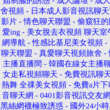
姐制服的誘惑
-
成人論壇
-
成
舍視頻
-
日本成人影音視訊聊天
影片
-
情色聊天聯盟
-
偷窺狂的
愛ing
-
美女脫去衣視頻
聊天室
網導航
-
性感比基尼美女視頻
-
聊天聯盟
-
真愛聊天視頻旅舍
-
主播直播間
-
韓國在線女主播
女走私視頻聊天
-
免費視訊聊
熱舞
全祼美女視頻
-
免費a片下
音聊天網
-
0401影音視訊交友
黑絲網襪極致誘惑
-
國外24小