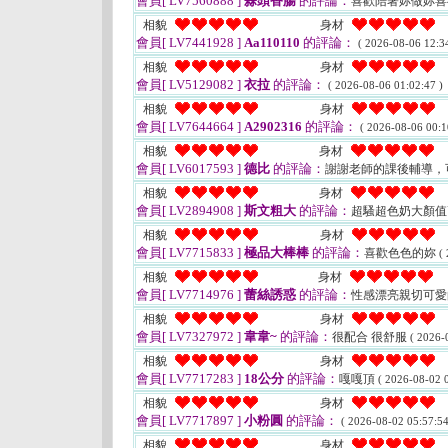
會員[ LV7560888 ]
蒜頭香腸
的評論：
喜歡陪著妳做妳
相貌
身材
會員[ LV7441928 ]
Aa110110
的評論：
( 2026-08-06 12:34
相貌
身材
會員[ LV5129082 ]
衣拉
的評論：
( 2026-08-06 01:02:47 )
相貌
身材
會員[ LV7644664 ]
A2902316
的評論：
( 2026-08-06 00:1
相貌
身材
會員[ LV6017593 ]
德比
的評論：
謝謝老師的課後輔導，
相貌
身材
會員[ LV2894908 ]
斯文粗大
的評論：
超騷超色奶大顏
相貌
身材
會員[ LV7715833 ]
極品大棒棒
的評論：
喜歡色色的妳
(
相貌
身材
會員[ LV7714976 ]
蕾絲誘惑
的評論：
性感漂亮親切可愛
相貌
身材
會員[ LV7327972 ]
韋韋~
的評論：
很配合 很舒服
( 2026-
相貌
身材
會員[ LV7717283 ]
18公分
的評論：
嘎嘎頂
( 2026-08-02 0
相貌
身材
會員[ LV7717897 ]
小粉圓
的評論：
( 2026-08-02 05:57:54
相貌
身材