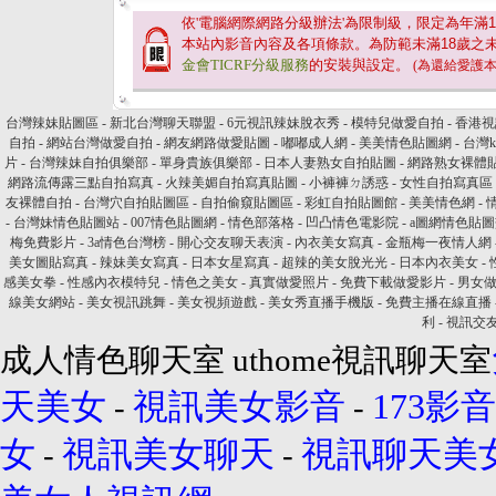
依'電腦網際網路分級辦法'為限制級，限定為年滿
1
本站內影音內容及各項條款。為防範未滿
18
歲之
金會TICRF分級服務
的安裝與設定。
(為還給愛護
台灣辣妹貼圖區
-
新北台灣聊天聯盟
-
6元視訊辣妹脫衣秀
-
模特兒做愛自拍
-
香港視
自拍
-
網站台灣做愛自拍
-
網友網路做愛貼圖
-
嘟嘟成人網
-
美美情色貼圖網
-
台灣k
片
-
台灣辣妹自拍俱樂部
-
單身貴族俱樂部
-
日本人妻熟女自拍貼圖
-
網路熟女裸體
網路流傳露三點自拍寫真
-
火辣美媚自拍寫真貼圖
-
小褲褲ㄉ誘惑
-
女性自拍寫真區
友裸體自拍
-
台灣穴自拍貼圖區
-
自拍偷窺貼圖區
-
彩虹自拍貼圖館
-
美美情色網
-
-
台灣妹情色貼圖站
-
007情色貼圖網
-
情色部落格
-
凹凸情色電影院
-
a圖網情色貼
梅免費影片
-
3a情色台灣榜
-
開心交友聊天表演
-
內衣美女寫真
-
金瓶梅一夜情人網
美女圖貼寫真
-
辣妹美女寫真
-
日本女星寫真
-
超辣的美女脫光光
-
日本內衣美女
-
感美女拳
-
性感內衣模特兒
-
情色之美女
-
真實做愛照片
-
免費下載做愛影片
-
男女
線美女網站
-
美女視訊跳舞
-
美女視頻遊戲
-
美女秀直播手機版
-
免費主播在線直播
利
-
視訊交
成人情色聊天室 uthome視訊聊天室
天美女
視訊美女影音
173影音
-
-
女
視訊美女聊天
視訊聊天美
-
-