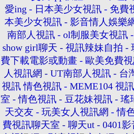
愛ing
-
日本美少女視訊
-
免費
本美少女視訊
-
影音情人娛樂
南部人視訊
-
ol制服美女視訊
show girl聊天
-
視訊辣妹自拍
-
費下載電影或動畫
-
歐美免費視
人視訊網
-
UT南部人視訊
-
台
視訊
情色視訊
-
MEME104 
室
-
情色視訊
-
豆花妹視訊
-
瑤
天交友
-
玩美女人視訊網
-
情
費視訊聊天室
-
聊天ut
-
0401