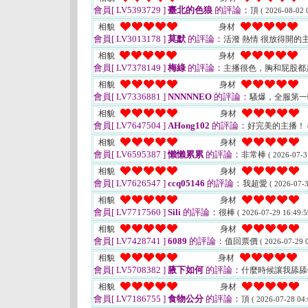
會員[ LV5393729 ]
臺北的色狼
的評論：
頂
( 2026-08-02 
相貌
身材
會員[ LV3013178 ]
莫默
的評論：
活潑 熱情 很放得開的主
相貌
身材
會員[ LV7378149 ]
梅綠
的評論：
主播很色，胸和屁股都
相貌
身材
會員[ LV7336881 ]
NNNNNEO
的評論：
騷爆，全服第
相貌
身材
會員[ LV7647504 ]
AHong102
的評論：
好完美的主播！
相貌
身材
會員[ LV6595387 ]
懶懶累累
的評論：
非常棒
( 2026-07-3
相貌
身材
會員[ LV7626547 ]
ccq05146
的評論：
我超愛
( 2026-07-3
相貌
身材
會員[ LV7717560 ]
Sili
的評論：
很棒
( 2026-07-29 16:49:5
相貌
身材
會員[ LV7428741 ]
6089
的評論：
值回票價
( 2026-07-29 0
相貌
身材
會員[ LV5708382 ]
腋下如何
的評論：
什麼時候讓我舔舔
相貌
身材
會員[ LV7186755 ]
食物公分
的評論：
頂
( 2026-07-28 04: