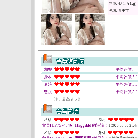
體重: 40 公斤(kg)
區域: 台中市
相貌
平均評價 5.0
身材
平均評價 5.0
表演
平均評價 5.0
態度
平均評價 5.0
註﹕最高值 5分
相貌
身材
會員[ LV7574546 ]
Hhggddd
的評論：
( 2026-08-06 21:47
相貌
身材