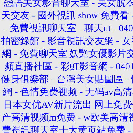
戀語美女影音聊天室
-
美女脫
天交友
-
國外視訊 show 免費看
-
免費視訊聊天室
-
聊天ut
-
0
拍密錄館
-
影音視訊交友網
-
女
網
-
免費聊天室
妖艷女優影片
頻直播社區
-
彩虹影音網
-
04
健身俱樂部
-
台灣美女貼圖區
-
網
-
色情免费视频
-
无码av高
日本女优AV新片流出 网上免
产高清视频m免费
-
w欧美高清
費視訊聊天室十大黄页站免费