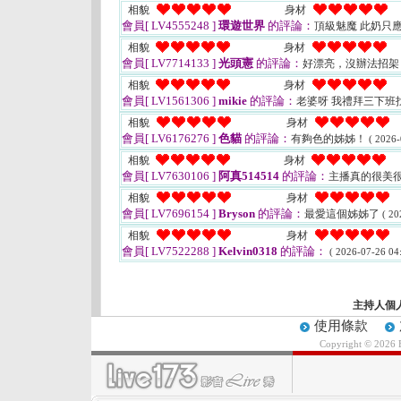
相貌
身材
會員[ LV4555248 ]
環遊世界
的評論：
頂級魅魔 此奶只
相貌
身材
會員[ LV7714133 ]
光頭憲
的評論：
好漂亮，沒辦法招架
相貌
身材
會員[ LV1561306 ]
mikie
的評論：
老婆呀 我禮拜三下班
相貌
身材
會員[ LV6176276 ]
色貓
的評論：
有夠色的姊姊！
( 2026-
相貌
身材
會員[ LV7630106 ]
阿真514514
的評論：
主播真的很美
相貌
身材
會員[ LV7696154 ]
Bryson
的評論：
最愛這個姊姊了
( 20
相貌
身材
會員[ LV7522288 ]
Kelvin0318
的評論：
( 2026-07-26 04:
主持人個
使用條款
Copyright © 2026